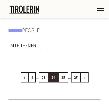
PEOPLE
ALLE THEMEN
«
1
…
23
24
25
…
28
»