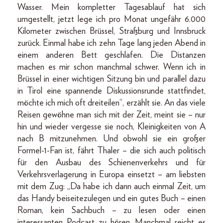
Wasser. Mein kompletter Tagesablauf hat sich
umgestellt, jetzt lege ich pro Monat ungefähr 6.000
Kilometer zwischen Brüssel, Straßburg und Innsbruck
zurück. Einmal habe ich zehn Tage lang jeden Abend in
einem anderen Bett geschlafen. Die Distanzen
machen es mir schon manchmal schwer. Wenn ich in
Brüssel in einer wichtigen Sitzung bin und parallel dazu
in Tirol eine spannende Diskussionsrunde stattfindet,
möchte ich mich oft dreiteilen“, erzählt sie. An das viele
Reisen gewöhne man sich mit der Zeit, meint sie – nur
hin und wieder vergesse sie noch, Kleinigkeiten von A
nach B mitzunehmen. Und obwohl sie ein großer
Formel-1-Fan ist, fährt Thaler – die sich auch politisch
für den Ausbau des Schienenverkehrs und für
Verkehrsverlagerung in Europa einsetzt – am liebsten
mit dem Zug: „Da habe ich dann auch einmal Zeit, um
das Handy beiseitezulegen und ein gutes Buch – einen
Roman, kein Sachbuch – zu lesen oder einen
interessanten Podcast zu hören. Manchmal reicht es