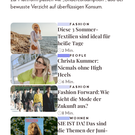
bewusste Verzicht auf überflüssigen Konsum.
FASHION
Diese 3 Sommer-
Textilien sind ideal für
heiße Tage
2 Min.
PEOPLE
Christa Kummer:
Niemals ohne High
Heels
6 Min.
FASHION
Fashion Forward: Wie
sieht die Mode der
Zukunft aus?
8 Min.
WOHNEN
SIE IST DA! Das sind
die Themen der Juni-