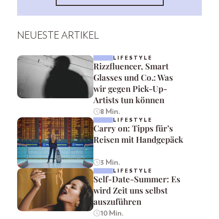
NEUESTE ARTIKEL
LIFESTYLE
Rizzfluencer, Smart
Glasses und Co.: Was
wir gegen Pick-Up-
Artists tun können
8 Min.
LIFESTYLE
Carry on: Tipps für’s
Reisen mit Handgepäck
3 Min.
LIFESTYLE
Self-Date-Summer: Es
wird Zeit uns selbst
auszuführen
10 Min.