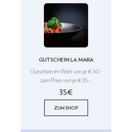
GUTSCHEIN LA MARA
Gutschein im Wert von je € 50,-
zum Preis von je € 35,-.
35€
ZUM SHOP