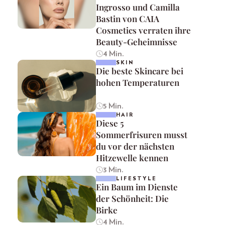
Ingrosso und Camilla
Bastin von CAIA
Cosmetics verraten ihre
Beauty-Geheimnisse
4 Min.
SKIN
Die beste Skincare bei
hohen Temperaturen
5 Min.
HAIR
Diese 5
Sommerfrisuren musst
du vor der nächsten
Hitzewelle kennen
3 Min.
LIFESTYLE
Ein Baum im Dienste
der Schönheit: Die
Birke
4 Min.