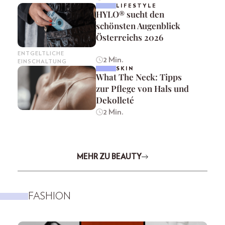
LIFESTYLE
HYLO® sucht den
schönsten Augenblick
Österreichs 2026
ENTGELTLICHE
2 Min.
EINSCHALTUNG
SKIN
What The Neck: Tipps
zur Pflege von Hals und
Dekolleté
2 Min.
MEHR ZU BEAUTY
FASHION