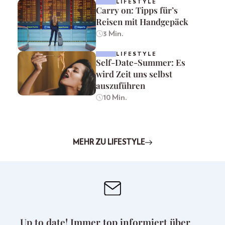
LIFESTYLE
Carry on: Tipps für’s
Reisen mit Handgepäck
3 Min.
LIFESTYLE
Self-Date-Summer: Es
wird Zeit uns selbst
auszuführen
10 Min.
MEHR ZU LIFESTYLE
Up to date! Immer top informiert über