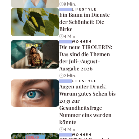
8 Min.
LIFESTYLE
Ein Baum im Dienste
der Schönheit: Die
Birke
4 Min.
WOHNEN
Die neue TIROLERIN:
Das sind die Themen
der Juli-/August-
Ausgabe 2026
2 Min.
LIFESTYLE
Augen unter Druck:
Warum gutes Sehen bis
2035 zur
Gesundheitsfrage
Nummer eins werden
könnte
4 Min.
WOHNEN