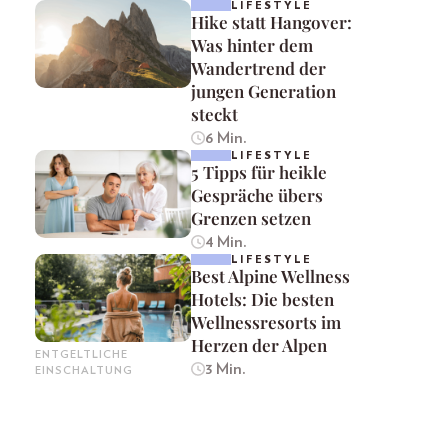
LIFESTYLE
Hike statt Hangover:
Was hinter dem
Wandertrend der
jungen Generation
steckt
6 Min.
LIFESTYLE
5 Tipps für heikle
Gespräche übers
Grenzen setzen
4 Min.
LIFESTYLE
Best Alpine Wellness
Hotels: Die besten
Wellnessresorts im
Herzen der Alpen
ENTGELTLICHE
3 Min.
EINSCHALTUNG