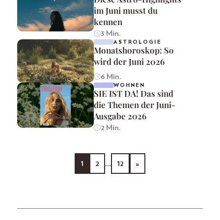
im Juni musst du
kennen
3 Min.
ASTROLOGIE
Monatshoroskop: So
wird der Juni 2026
6 Min.
WOHNEN
SIE IST DA! Das sind
die Themen der Juni-
Ausgabe 2026
2 Min.
1
2
…
12
»