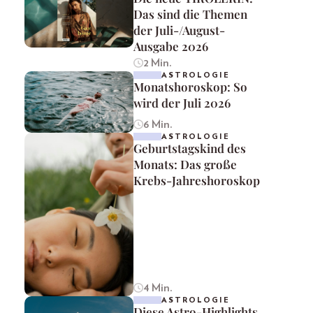
Das sind die Themen
der Juli-/August-
Ausgabe 2026
2 Min.
ASTROLOGIE
Monatshoroskop: So
wird der Juli 2026
6 Min.
ASTROLOGIE
Geburtstagskind des
Monats: Das große
Krebs-Jahreshoroskop
4 Min.
ASTROLOGIE
Diese Astro-Highlights