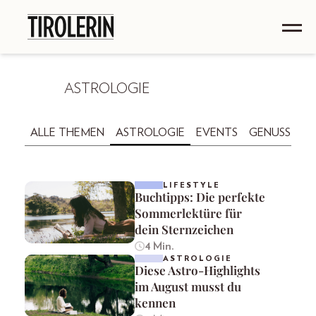
ASTROLOGIE
ALLE THEMEN
ASTROLOGIE
EVENTS
GENUSS
GE
LIFESTYLE
Buchtipps: Die perfekte
Sommerlektüre für
dein Sternzeichen
4 Min.
ASTROLOGIE
Diese Astro-Highlights
im August musst du
kennen