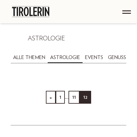
ASTROLOGIE
ALLE THEMEN
ASTROLOGIE
EVENTS
GENUSS
GE
«
1
…
11
12