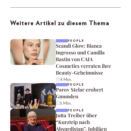
Weitere Artikel zu diesem Thema
PEOPLE
Scandi Glow: Bianca
Ingrosso und Camilla
Bastin von CAIA
Cosmetics verraten ihre
Beauty-Geheimnisse
4 Min.
PEOPLE
Parov Stelar erobert
Gmunden
5 Min.
PEOPLE
Jutta Treiber über
“Kurztrip nach
Absurdistan”, Jubiläen