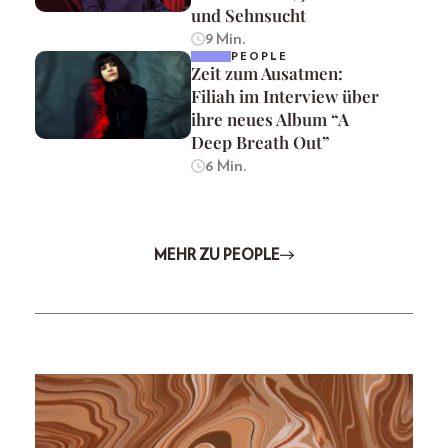
und Sehnsucht
9 Min.
PEOPLE
Zeit zum Ausatmen:
Filiah im Interview über
ihre neues Album “A
Deep Breath Out”
6 Min.
MEHR ZU PEOPLE