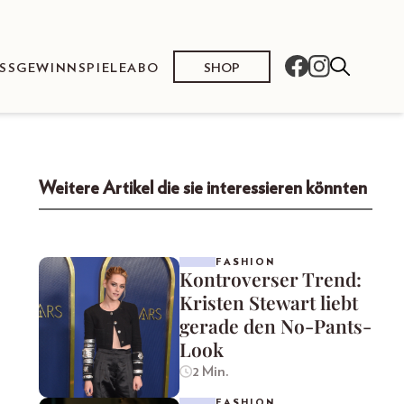
SHOP
SS
GEWINNSPIELE
ABO
Weitere Artikel die sie interessieren könnten
FASHION
Kontroverser Trend:
Kristen Stewart liebt
gerade den No-Pants-
Look
2 Min.
FASHION