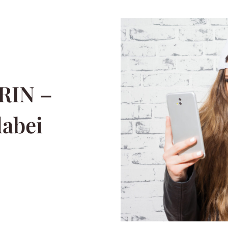
RIN –
abei