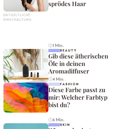
sprödes Haar
ENTGELTLICHE
EINSCHALTUNG
1 Min.
BEAUTY
Gib diese ätherischen
Öle in deinen
Aromadiffuser
4 Min.
FASHION
Diese Farbe passt zu
mir: Welcher Farbtyp
bist du?
6 Min.
SKIN