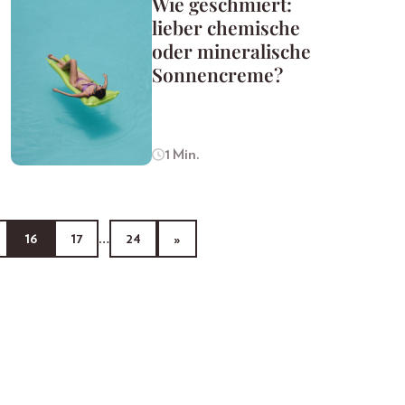
Wie geschmiert:
lieber chemische
oder mineralische
Sonnencreme?
1 Min.
16
17
…
24
»