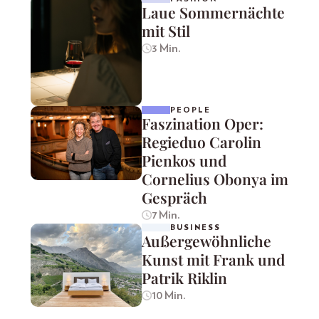
Laue Sommernächte
mit Stil
3 Min.
PEOPLE
Faszination Oper:
Regieduo Carolin
Pienkos und
Cornelius Obonya im
Gespräch
7 Min.
BUSINESS
Außergewöhnliche
Kunst mit Frank und
Patrik Riklin
10 Min.