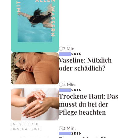
3 Min.
SKIN
Vaseline: Nützlich
oder schädlich?
4 Min.
SKIN
Trockene Haut: Das
musst du bei der
Pflege beachten
ENTGELTLICHE
3 Min.
EINSCHALTUNG
SKIN