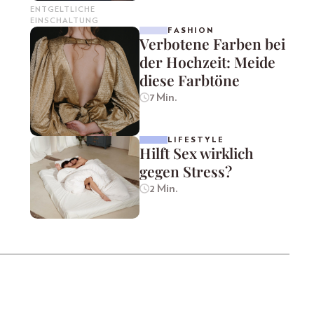
ENTGELTLICHE
EINSCHALTUNG
FASHION
Verbotene Farben bei
der Hochzeit: Meide
diese Farbtöne
7 Min.
LIFESTYLE
Hilft Sex wirklich
gegen Stress?
2 Min.