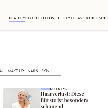
BEAUTY
PEOPLE
FOTOS
LIFESTYLE
FASHION
BUSINE
AL
MAKE UP
NAILS
SKIN
LIFESTYLE
Haarverlust: Diese
Bürste ist besonders
schonend