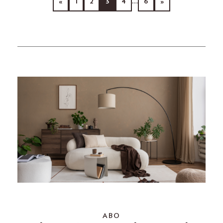
«
1
2
3
4
…
6
»
ABO