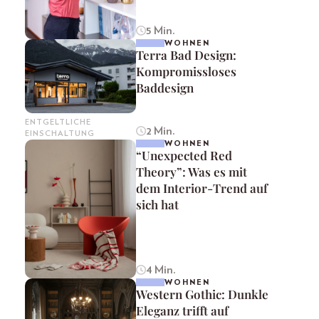
5 Min.
WOHNEN
Terra Bad Design:
Kompromissloses
Baddesign
ENTGELTLICHE
2 Min.
EINSCHALTUNG
WOHNEN
“Unexpected Red
Theory”: Was es mit
dem Interior-Trend auf
sich hat
4 Min.
WOHNEN
Western Gothic: Dunkle
Eleganz trifft auf