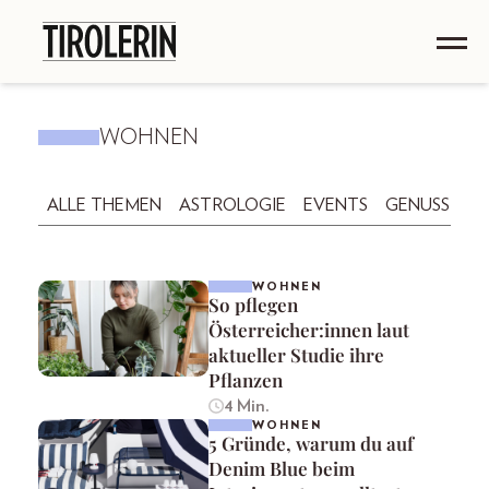
WOHNEN
ALLE THEMEN
ASTROLOGIE
EVENTS
GENUSS
GE
WOHNEN
So pflegen
Österreicher:innen laut
aktueller Studie ihre
Pflanzen
4 Min.
WOHNEN
5 Gründe, warum du auf
Denim Blue beim