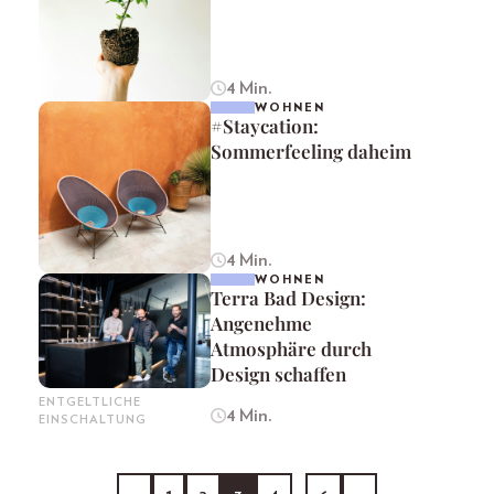
4 Min.
WOHNEN
#Staycation:
Sommerfeeling daheim
4 Min.
WOHNEN
Terra Bad Design:
Angenehme
Atmosphäre durch
Design schaffen
ENTGELTLICHE
4 Min.
EINSCHALTUNG