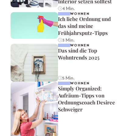
Interior setzen solltest
4 Min.
WOHNEN
Ich liebe Ordnung und
das sind meine
Frühjahrsputz-Tipps
3 Min.
WOHNEN
Das sind die Top
Wohntrends 2025
5 Min.
WOHNEN
Simply Organized:
Aufräum-Tipps von
Ordnungscoach Desiree
Schweiger