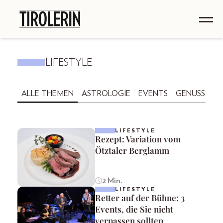
LIFESTYLE
ALLE THEMEN
ASTROLOGIE
EVENTS
GENUSS
GE
LIFESTYLE
Rezept: Variation vom
Ötztaler Berglamm
2 Min.
LIFESTYLE
Retter auf der Bühne: 3
Events, die Sie nicht
verpassen sollten