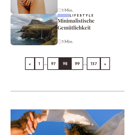
1 Min.
LIFESTYLE
Minimalistische
Gemütlichkeit
1 Min.
«
1
…
97
98
99
…
137
»