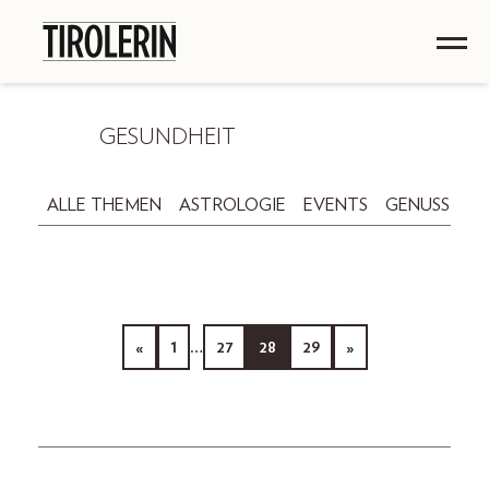
GESUNDHEIT
ALLE THEMEN
ASTROLOGIE
EVENTS
GENUSS
GE
«
1
…
27
28
29
»