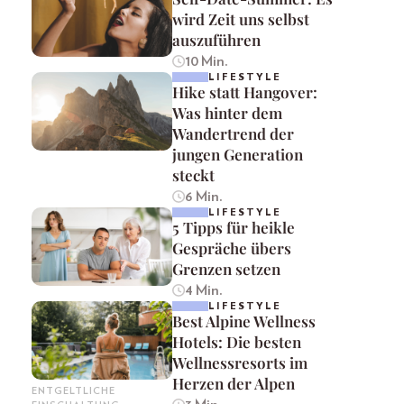
wird Zeit uns selbst
auszuführen
10 Min.
LIFESTYLE
Hike statt Hangover:
Was hinter dem
Wandertrend der
jungen Generation
steckt
6 Min.
LIFESTYLE
5 Tipps für heikle
Gespräche übers
Grenzen setzen
4 Min.
LIFESTYLE
Best Alpine Wellness
Hotels: Die besten
Wellnessresorts im
Herzen der Alpen
ENTGELTLICHE