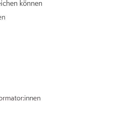
eichen können
en
ormator:in
nen