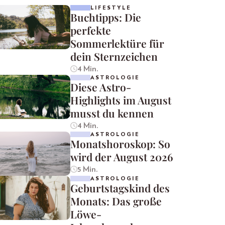
LIFESTYLE
Buchtipps: Die
perfekte
Sommerlektüre für
dein Sternzeichen
4 Min.
ASTROLOGIE
Diese Astro-
Highlights im August
musst du kennen
4 Min.
ASTROLOGIE
Monatshoroskop: So
wird der August 2026
5 Min.
ASTROLOGIE
Geburtstagskind des
Monats: Das große
Löwe-