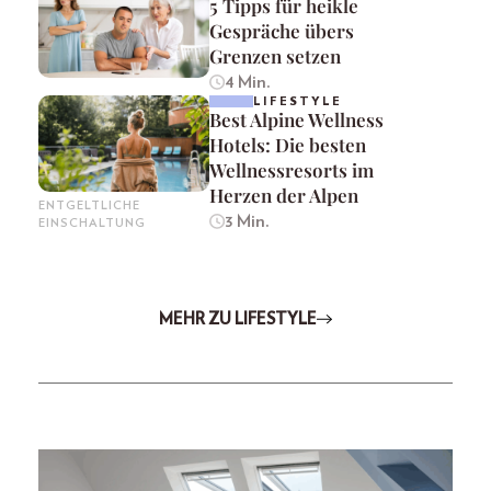
5 Tipps für heikle
Gespräche übers
Grenzen setzen
4 Min.
LIFESTYLE
Best Alpine Wellness
Hotels: Die besten
Wellnessresorts im
Herzen der Alpen
ENTGELTLICHE
3 Min.
EINSCHALTUNG
MEHR ZU LIFESTYLE