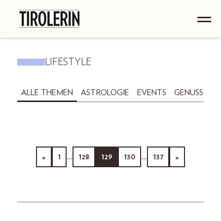
LIFESTYLE
ALLE THEMEN
ASTROLOGIE
EVENTS
GENUSS
GE
«
1
…
128
129
130
…
137
»