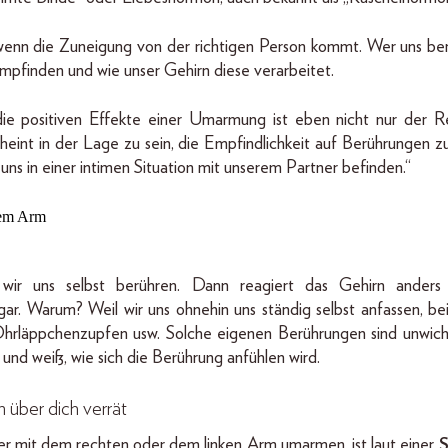
 wenn die Zuneigung von der richtigen Person kommt. Wer uns berü
empfinden und wie unser Gehirn diese verarbeitet.
ie positiven Effekte einer Umarmung ist eben nicht nur der R
eint in der Lage zu sein, die Empfindlichkeit auf Berührungen z
 uns in einer intimen Situation mit unserem Partner befinden.“
wir uns selbst berühren. Dann reagiert das Gehirn anders 
ar. Warum? Weil wir uns ohnehin uns ständig selbst anfassen, b
hrläppchenzupfen usw. Solche eigenen Berührungen sind unwicht
und weiß, wie sich die Berührung anfühlen wird.
über dich verrät
r mit dem rechten oder dem linken Arm umarmen, ist laut einer
S