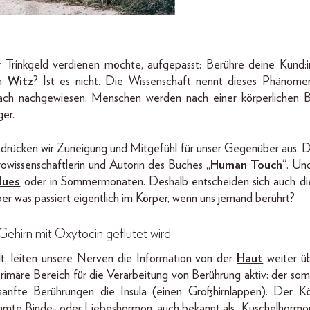
hr Trinkgeld verdienen möchte, aufgepasst: Berühre deine Kund:
in
Witz
? Ist es nicht. Die Wissenschaft nennt dieses Phänome
ch nachgewiesen: Menschen werden nach einer körperlichen 
ger.
rücken wir Zuneigung und Mitgefühl für unser Gegenüber aus. Da
issenschaftlerin und Autorin des Buches „
Human Touch
“. Un
lues
oder in Sommermonaten. Deshalb entscheiden sich auch d
ber was passiert eigentlich im Körper, wenn uns jemand berührt?
ehirn mit Oxytocin geflutet wird
lt, leiten unsere Nerven die Information von der
Haut
weiter ü
primäre Bereich für die Verarbeitung von Berührung aktiv: der som
anfte Berührungen die Insula (einen Großhirnlappen). Der Kö
hmte Binde- oder Liebeshormon, auch bekannt als „Kuschelhormo