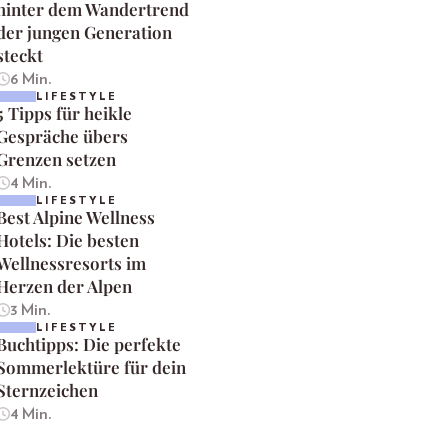
hinter dem Wandertrend
der jungen Generation
steckt
6 Min.
LIFESTYLE
5 Tipps für heikle
Gespräche übers
Grenzen setzen
4 Min.
LIFESTYLE
Best Alpine Wellness
Hotels: Die besten
Wellnessresorts im
Herzen der Alpen
3 Min.
LIFESTYLE
Buchtipps: Die perfekte
Sommerlektüre für dein
Sternzeichen
4 Min.