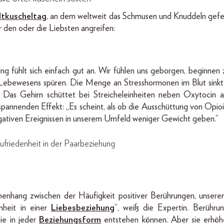
tkuscheltag
, an dem weltweit das Schmusen und Knuddeln gefeie
ir den oder die Liebsten angreifen:
ng fühlt sich einfach gut an. Wir fühlen uns geborgen, beginnen 
ebewesens spüren. Die Menge an Stresshormonen im Blut sink
 Das Gehirn schüttet bei Streicheleinheiten neben Oxytocin 
annenden Effekt: „Es scheint, als ob die Ausschüttung von Opioid
gativen Ereignissen in unserem Umfeld weniger Gewicht geben.“
Zufriedenheit in der Paarbeziehung
enhang zwischen der Häufigkeit positiver Berührungen, unsere
nheit in einer
Liebesbeziehung
“, weiß die Expertin. Berührun
sie in jeder
Beziehungsform
entstehen können. Aber sie erhöhe