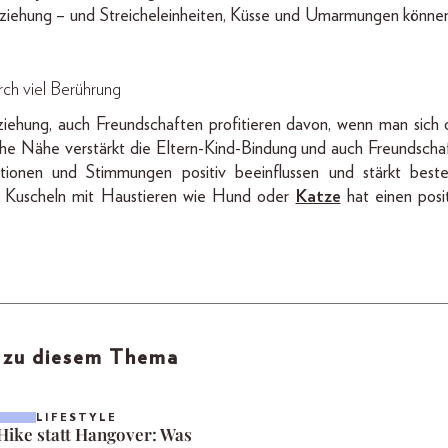
eziehung – und Streicheleinheiten, Küsse und Umarmungen könn
ch viel Berührung
iehung, auch Freundschaften profitieren davon, wenn man sich o
che Nähe verstärkt die Eltern-Kind-Bindung und auch Freundscha
nen und Stimmungen positiv beeinflussen und stärkt besten
s Kuscheln mit Haustieren wie Hund oder
Katze
hat einen posi
l zu diesem Thema
LIFESTYLE
Hike statt Hangover: Was