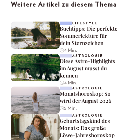
Weitere Artikel zu diesem Thema
LIFESTYLE
Buchtipps: Die perfekte
Sommerlektüre für
dein Sternzeichen
4 Min.
ASTROLOGIE
Diese Astro-Highlights
im August musst du
kennen
4 Min.
ASTROLOGIE
Monatshoroskop: So
wird der August 2026
5 Min.
ASTROLOGIE
Geburtstagskind des
Monats: Das große
Löwe-Jahreshoroskop