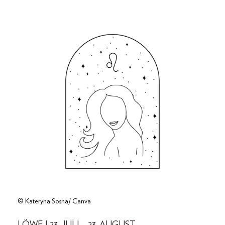
© Kateryna Sosna/ Canva
LÖWE | 23. JULI – 23. AUGUST