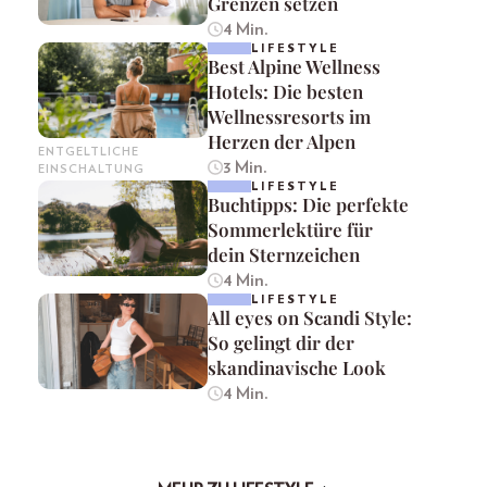
Grenzen setzen
4 Min.
LIFESTYLE
Best Alpine Wellness
Hotels: Die besten
Wellnessresorts im
Herzen der Alpen
ENTGELTLICHE
3 Min.
EINSCHALTUNG
LIFESTYLE
Buchtipps: Die perfekte
Sommerlektüre für
dein Sternzeichen
4 Min.
LIFESTYLE
All eyes on Scandi Style:
So gelingt dir der
skandinavische Look
4 Min.