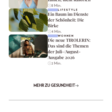
8 Min.
LIFESTYLE
Ein Baum im Dienste
der Schönheit: Die
Birke
4 Min.
WOHNEN
Die neue TIROLERIN:
Das sind die Themen
der Juli-/August-
Ausgabe 2026
2 Min.
MEHR ZU GESUNDHEIT