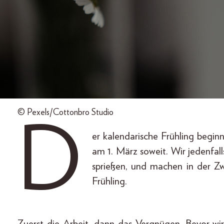
© Pexels/Cottonbro Studio
D
er kalendarische Frühling begin
am 1. März soweit. Wir jedenfal
sprießen, und machen in der Zw
Frühling.
Zuerst die Arbeit, dann das Vergnügen. Bevor wi