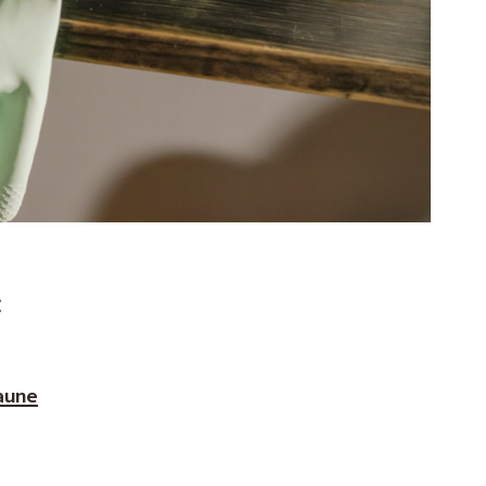
:
aune