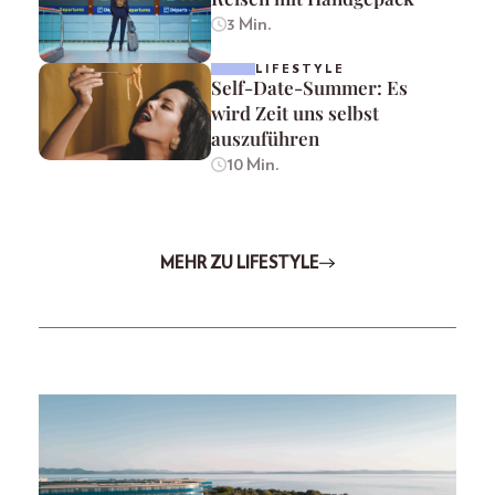
3 Min.
LIFESTYLE
Self-Date-Summer: Es
wird Zeit uns selbst
auszuführen
10 Min.
MEHR ZU LIFESTYLE