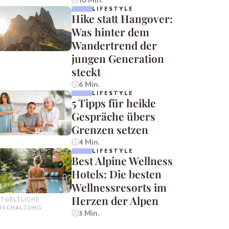
LIFESTYLE
Hike statt Hangover:
Was hinter dem
Wandertrend der
jungen Generation
steckt
6 Min.
LIFESTYLE
5 Tipps für heikle
Gespräche übers
Grenzen setzen
4 Min.
LIFESTYLE
Best Alpine Wellness
Hotels: Die besten
Wellnessresorts im
Herzen der Alpen
TGELTLICHE
INSCHALTUNG
3 Min.