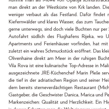
man direkt an der Westküste von Krk landen. Die 
weniger verbaut als das Festland. Dafür findet 
Kiefernwälder und klares Wasser, das zum Tauchen
gerne unterwegs, sind doch viele Buchten nur per
Autofahrt südlich des Flughafens Rijeka, wo U
Apartments und Ferienhäuser vorfinden, hat m
zuletzt ein wahres Schmuckstück eröffnet. Das klei
Olivenhaine direkt am Meer in der ruhigen Buc
Vila Rova ist eine kulinarische Top-Adresse in Ma
ausgezeichnete JRE-Küchenchef Marin Pleše servi
die tief in der adriatischen Region und seiner H
dem bereits sterneverdächtigen Restaurant (Miche
Gastgeber, die Geschwister Danica, Marica und Pe
Markenzeichen: Qualität und Herzlichkeit. Ein H