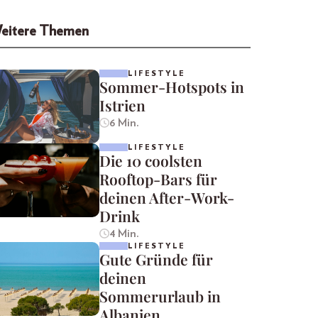
eitere Themen
LIFESTYLE
Sommer-Hotspots in
Istrien
6 Min.
LIFESTYLE
Die 10 coolsten
Rooftop-Bars für
deinen After-Work-
Drink
4 Min.
LIFESTYLE
Gute Gründe für
deinen
Sommerurlaub in
Albanien