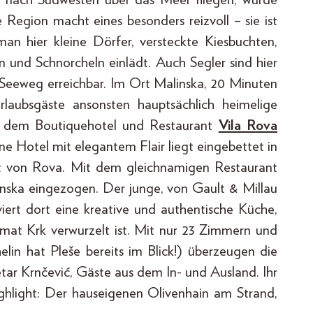
Region macht eines besonders reizvoll – sie ist
man hier kleine Dörfer, versteckte Kiesbuchten,
 und Schnorcheln einlädt. Auch Segler sind hier
 Seeweg erreichbar. Im Ort Malinska, 20 Minuten
rlaubsgäste ansonsten hauptsächlich heimelige
it dem Boutiquehotel und Restaurant
Vila Rova
ne Hotel mit elegantem Flair liegt eingebettet in
ht von Rova. Mit dem gleichnamigen Restaurant
linska eingezogen. Der junge, von Gault & Millau
ert dort eine kreative und authentische Küche,
eimat Krk verwurzelt ist. Mit nur 23 Zimmern und
lin hat Pleše bereits im Blick!) überzeugen die
tar Krnčević, Gäste aus dem In- und Ausland. Ihr
ighlight: Der hauseigenen Olivenhain am Strand,