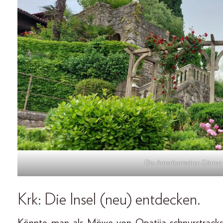
Die Amerikanischen Gärten i
Krk: Die Insel (neu) entdecken.
Könnte man als Möwe von Opatija schnurstracks