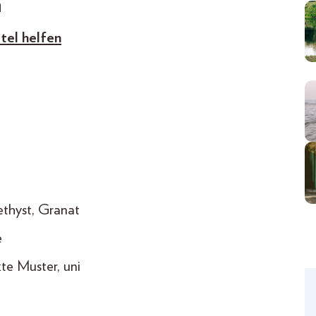
n
tel helfen
ethyst, Granat
e
te Muster, uni