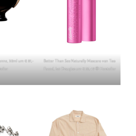
nne, 30ml um € 81,-
Better Than Sex Naturally Mascara von Too
eller
Faced, bei Douglas um € 33,49 © Hersteller