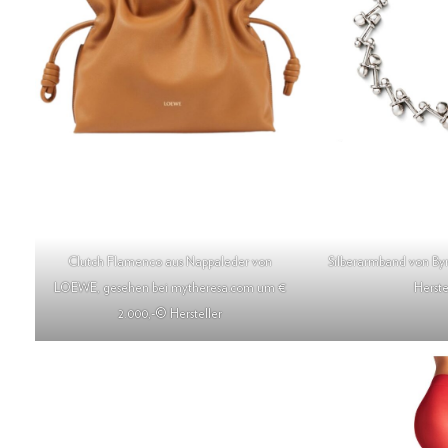
Clutch Flamenco aus Nappaleder von
Silberarmband von Byr
LOEWE, gesehen bei mytheresa.com um €
Herste
2.000,-© Hersteller