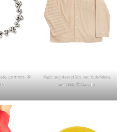
edo, um € 1.150,- ©
Poplin long-sleeved Shirt von Tekla Fabrics,
ller
um € 180,- © Hersteller