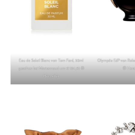
Eau de Soleil Blanc von Tom Ford, 30ml
Olympéa EdP von Raba
gesehen bei Marionnaud um € 104,95 ©
© Herst
Hersteller