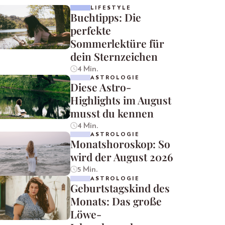
LIFESTYLE
Buchtipps: Die
perfekte
Sommerlektüre für
dein Sternzeichen
4 Min.
ASTROLOGIE
Diese Astro-
Highlights im August
musst du kennen
4 Min.
ASTROLOGIE
Monatshoroskop: So
wird der August 2026
5 Min.
ASTROLOGIE
Geburtstagskind des
Monats: Das große
Löwe-