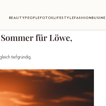
BEAUTY
PEOPLE
FOTOS
LIFESTYLE
FASHION
BUSINE
r Sommer für Löwe,
leich tiefgründig.