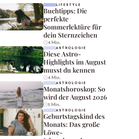
LIFESTYLE
Buchtipps: Die
perfekte
Sommerlektüre für
dein Sternzeichen
4 Min.
ASTROLOGIE
Diese Astro-
Highlights im August
musst du kennen
4 Min.
ASTROLOGIE
Monatshoroskop: So
wird der August 2026
5 Min.
ASTROLOGIE
Geburtstagskind des
Monats: Das große
Löwe-