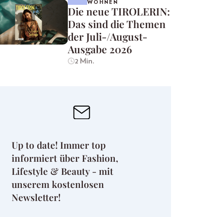
WOHNEN
Die neue TIROLERIN:
Das sind die Themen
der Juli-/August-
Ausgabe 2026
2 Min.
Up to date! Immer top
informiert über Fashion,
Lifestyle & Beauty - mit
unserem kostenlosen
Newsletter!