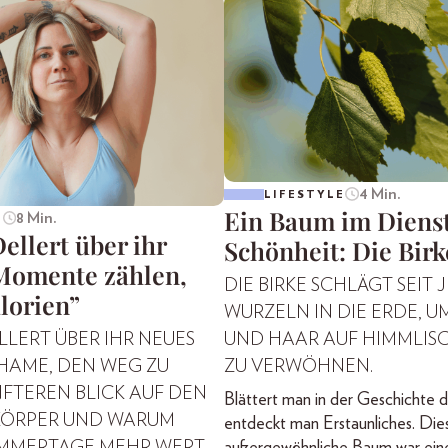
4 Min.
LIFESTYLE
Ein Baum im Dienst
8 Min.
E
ellert über ihr
Schönheit: Die Birk
Momente zählen,
DIE BIRKE SCHLÄGT SEIT 
lorien”
WURZELN IN DIE ERDE, U
LLERT ÜBER IHR NEUES
UND HAAR AUF HIMMLISC
HAME, DEN WEG ZU
ZU VERWÖHNEN.
FTEREN BLICK AUF DEN
Blättert man in der Geschichte d
KÖRPER UND WARUM
entdeckt man Erstaunliches. Dies
MMERTAGE MEHR WERT