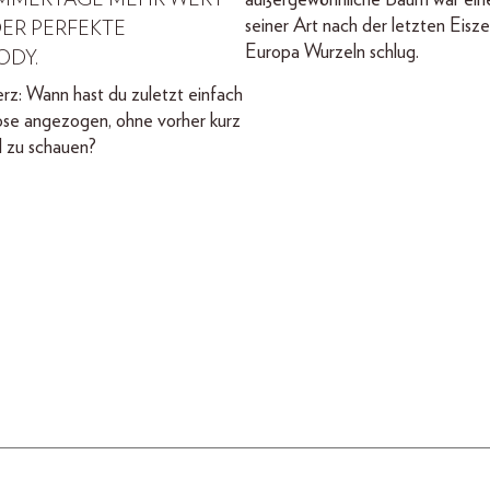
außergewöhnliche Baum war eine
seiner Art nach der letzten Eiszeit
DER PERFEKTE
Europa Wurzeln schlug.
DY.
z: Wann hast du zuletzt einfach
ose angezogen, ohne vorher kurz
l zu schauen?