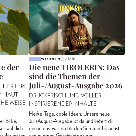
2 Min.
WOHNEN
e der
Die neue TIROLERIN: Das
e
sind die Themen der
Juli-/August-Ausgabe 2026
JEHER IHRE
M HAUT
DRUCKFRISCH UND VOLLER
HE WEISE
INSPIRIERENDER INHALTE
Heiße Tage, coole Ideen: Unsere neue
er Birke,
Juli/August-Ausgabe ist da und liefert dir
er wahrlich
genau das, was du für den Sommer brauchst –