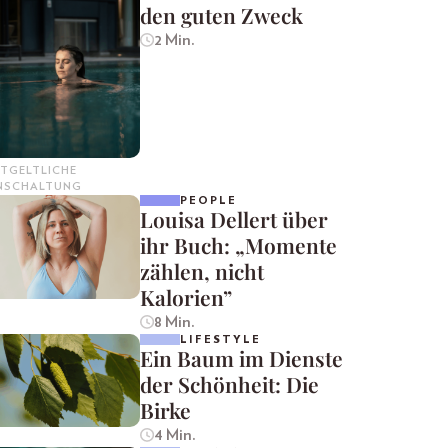
den guten Zweck
2 Min.
TGELTLICHE
INSCHALTUNG
PEOPLE
Louisa Dellert über
ihr Buch: „Momente
zählen, nicht
Kalorien”
8 Min.
LIFESTYLE
Ein Baum im Dienste
der Schönheit: Die
Birke
4 Min.