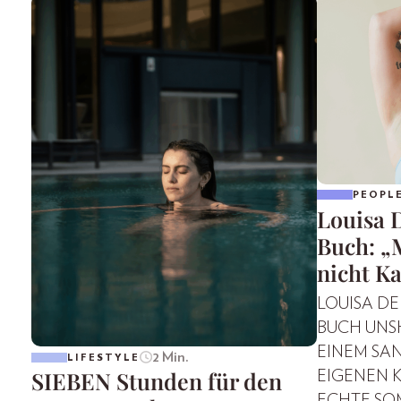
PEOPL
Louisa D
Buch: „
nicht Ka
LOUISA DE
BUCH UNS
EINEM SAN
2 Min.
LIFESTYLE
SIEBEN Stunden für den
EIGENEN 
ECHTE SO