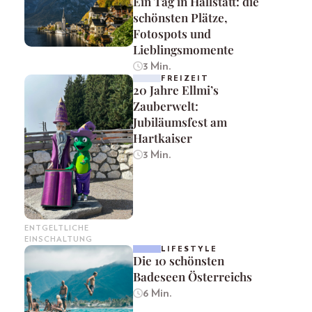
Ein Tag in Hallstatt: die
schönsten Plätze,
Fotospots und
Lieblingsmomente
3 Min.
FREIZEIT
20 Jahre Ellmi’s
Zauberwelt:
Jubiläumsfest am
Hartkaiser
3 Min.
ENTGELTLICHE
EINSCHALTUNG
LIFESTYLE
Die 10 schönsten
Badeseen Österreichs
6 Min.