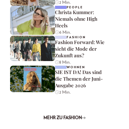
2 Min.
PEOPLE
Christa Kummer:
Niemals ohne High
Heels
6 Min.
FASHION
Fashion Forward: Wie
sieht die Mode der
Zukunft aus?
8 Min.
WOHNEN
SIE IST DA! Das sind
die Themen der Juni-
Ausgabe 2026
2 Min.
MEHR ZU FASHION