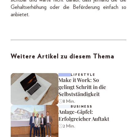
sichtbar und warte nicht darauf, dass jemand die die
Gehaltserhöhung oder die Beförderung einfach so
anbietet.
Weitere Artikel zu diesem Thema
LIFESTYLE
Make it Work: So
gelingt Schritt in die
Selbstständigkeit
8 Min.
BUSINESS
Anlage-Gipfel:
Erfolgreicher Auftakt
2 Min.