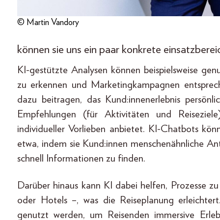
© Martin Vandory
können sie uns ein paar konkrete einsatzbere
KI-gestützte Analysen können beispielsweise ge
zu erkennen und Marketingkampagnen entsprechen
dazu beitragen, das Kund:innenerlebnis persönl
Empfehlungen (für Aktivitäten und Reiseziel
individueller Vorlieben anbietet. KI-Chatbots kö
etwa, indem sie Kund:innen menschenähnliche Ant
schnell Informationen zu finden.
Darüber hinaus kann KI dabei helfen, Prozesse z
oder Hotels –, was die Reiseplanung erleichter
genutzt werden, um Reisenden immersive Erlebn