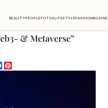
BEAUTY
PEOPLE
FOTOS
LIFESTYLE
FASHION
BUSINE
Web3- & Metaverse”