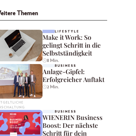
eitere Themen
LIFESTYLE
Make it Work: So
gelingt Schritt in die
Selbstständigkeit
8 Min.
BUSINESS
Anlage-Gipfel:
Erfolgreicher Auftakt
2 Min.
TGELTLICHE
INSCHALTUNG
BUSINESS
WIENERIN Business
Boost: Der nächste
Schritt für dein