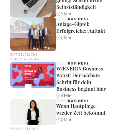
gelingt Schritt in die
Selbstständigkeit
8 Min.
BUSINESS
Anlage-Gipfel:
Erfolgreicher Auftakt
2 Min.
ENTGELTLICHE
EINSCHALTUNG
BUSINESS
WIENERIN Business
Boost: Der nächste
Schritt für dein
Business beginnt hier
4 Min.
BUSINESS
Wenn Hautpflege
wieder Zeit bekommt
2 Min.
ENTGELTLICHE