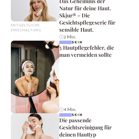
Das Geheimnis der
Natur für deine Haut.
Skjur® – Die
Gesichtspflegeserie für
ENTGELTLICHE
sensible Haut.
EINSCHALTUNG
2 Min.
SKIN
5 Hautpflegefehler, die
man vermeiden sollte
4 Min.
SKIN
Die passende
Gesichtsreinigung für
deinen Hauttyp