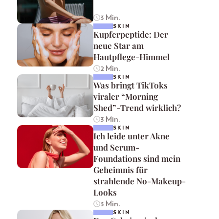
3 Min.
SKIN
Kupferpeptide: Der
neue Star am
Hautpflege-Himmel
2 Min.
SKIN
Was bringt TikToks
viraler “Morning
Shed”-Trend wirklich?
3 Min.
SKIN
Ich leide unter Akne
und Serum-
Foundations sind mein
Geheimnis für
strahlende No-Makeup-
Looks
3 Min.
SKIN