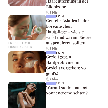
Haarentfernung in der
Bikinizone
3 Min.
SKIN
Centella Asiatica in der
koreanischen
Hautpflege – wie sie
wirkt und warum Sie sie
ausprobieren sollten
ENTGELTLICHE
EINSCHALTUNG
3 Min.
SKIN
Gezielt gegen
Hautprobleme im
Gesicht vorgehen: So
geht’s!
7 Min.
SKIN
Worauf sollte man bei
Sonnencreme achten?