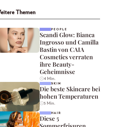
eitere Themen
PEOPLE
Scandi Glow: Bianca
Ingrosso und Camilla
Bastin von CAIA
Cosmetics verraten
ihre Beauty-
Geheimnisse
4 Min.
SKIN
Die beste Skincare bei
hohen Temperaturen
5 Min.
HAIR
Diese 5
Sommerfrisuren