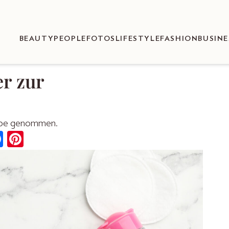
BEAUTY
PEOPLE
FOTOS
LIFESTYLE
FASHION
BUSINE
r zur
Lupe genommen.