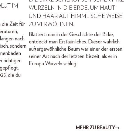
OLUT IM
WURZELN IN DIE ERDE, UM HAUT
UND HAAR AUF HIMMLISCHE WEISE
die Zeit für
ZU VERWÖHNEN.
eraturen,
Blättert man in der Geschichte der Birke,
langen nach
entdeckt man Erstaunliches. Dieser wahrlich
lisch, sondern
außergewöhnliche Baum war einer der ersten
onnenbaden
seiner Art nach der letzten Eiszeit, als er in
r richtigen
Europa Wurzeln schlug.
 gepflegt.
25, die du
MEHR ZU BEAUTY