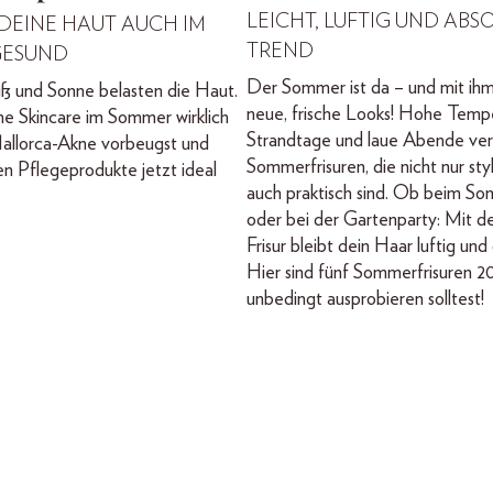
LEICHT, LUFTIG UND ABS
 DEINE HAUT AUCH IM
TREND
GESUND
Der Sommer ist da – und mit ihm 
ß und Sonne belasten die Haut.
neue, frische Looks! Hohe Temp
he Skincare im Sommer wirklich
Strandtage und laue Abende ver
 Mallorca-Akne vorbeugst und
Sommerfrisuren, die nicht nur sty
en Pflegeprodukte jetzt ideal
auch praktisch sind. Ob beim S
oder bei der Gartenparty: Mit de
Frisur bleibt dein Haar luftig und
Hier sind fünf Sommerfrisuren 20
unbedingt ausprobieren solltest!