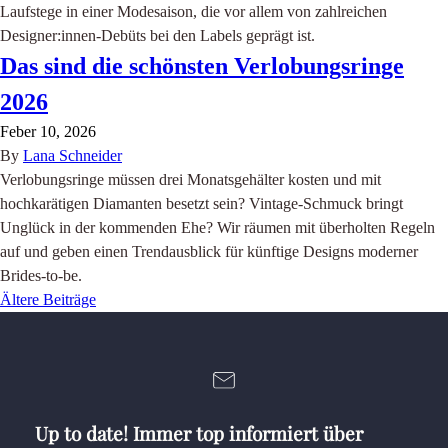
Laufstege in einer Modesaison, die vor allem von zahlreichen
Designer:innen-Debüts bei den Labels geprägt ist.
Das sind die schönsten Verlobungsringe
2026
Feber 10, 2026
By
Lana Schneider
Verlobungsringe müssen drei Monatsgehälter kosten und mit
hochkarätigen Diamanten besetzt sein? Vintage-Schmuck bringt
Unglück in der kommenden Ehe? Wir räumen mit überholten Regeln
auf und geben einen Trendausblick für künftige Designs moderner
Brides-to-be.
Ältere Beiträge
Beitragsnavigation
Up to date! Immer top informiert über