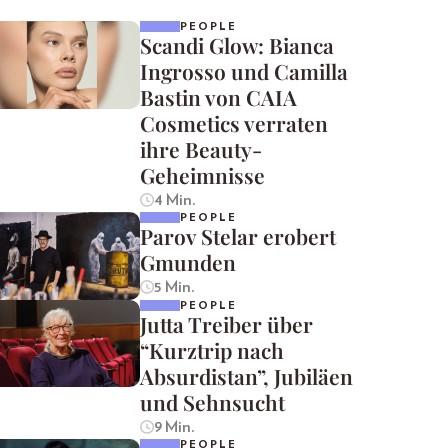
PEOPLE
Scandi Glow: Bianca
Ingrosso und Camilla
Bastin von CAIA
Cosmetics verraten
ihre Beauty-
Geheimnisse
4 Min.
PEOPLE
Parov Stelar erobert
Gmunden
5 Min.
PEOPLE
Jutta Treiber über
“Kurztrip nach
Absurdistan”, Jubiläen
und Sehnsucht
9 Min.
PEOPLE