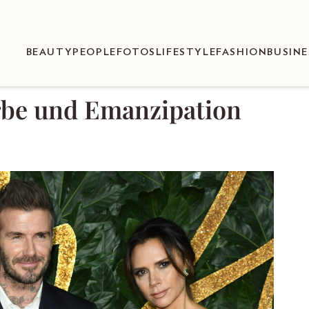
BEAUTY
PEOPLE
FOTOS
LIFESTYLE
FASHION
BUSINE
rbe und Emanzipation