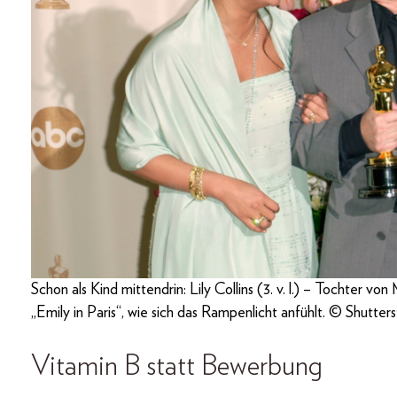
Schon als Kind mittendrin: Lily Collins (3. v. l.) – Tochter von
„Emily in Paris“, wie sich das Rampenlicht anfühlt. © Shutter
Vitamin B statt Bewerbung