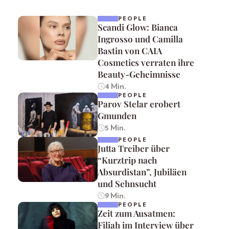
PEOPLE
Scandi Glow: Bianca
Ingrosso und Camilla
Bastin von CAIA
Cosmetics verraten ihre
Beauty-Geheimnisse
4 Min.
PEOPLE
Parov Stelar erobert
Gmunden
5 Min.
PEOPLE
Jutta Treiber über
“Kurztrip nach
Absurdistan”, Jubiläen
und Sehnsucht
9 Min.
PEOPLE
Zeit zum Ausatmen:
Filiah im Interview über