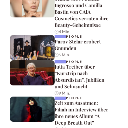
Ingrosso und Camilla
Bastin von CAIA
Cosmetics verraten ihre
Beauty-Geheimnisse
4 Min.
PEOPLE
Parov Stelar erobert
Gmunden
5 Min.
PEOPLE
Jutta Treiber über
“Kurztrip nach
Absurdistan”, Jubiläen
und Sehnsucht
9 Min.
PEOPLE
Zeit zum Ausatmen:
Filiah im Interview über
ihre neues Album “A
Deep Breath Out”