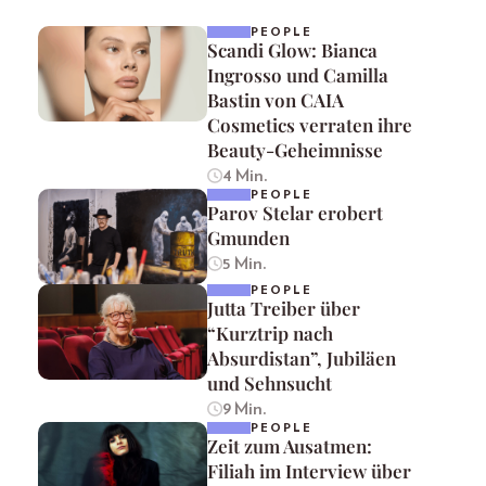
PEOPLE
Scandi Glow: Bianca
Ingrosso und Camilla
Bastin von CAIA
Cosmetics verraten ihre
Beauty-Geheimnisse
4 Min.
PEOPLE
Parov Stelar erobert
Gmunden
5 Min.
PEOPLE
Jutta Treiber über
“Kurztrip nach
Absurdistan”, Jubiläen
und Sehnsucht
9 Min.
PEOPLE
Zeit zum Ausatmen:
Filiah im Interview über