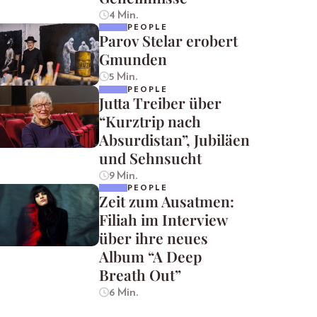
4 Min.
PEOPLE
Parov Stelar erobert
Gmunden
5 Min.
PEOPLE
Jutta Treiber über
“Kurztrip nach
Absurdistan”, Jubiläen
und Sehnsucht
9 Min.
PEOPLE
Zeit zum Ausatmen:
Filiah im Interview
über ihre neues
Album “A Deep
Breath Out”
6 Min.