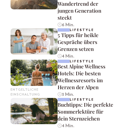
Wandertrend der
jungen Generation
steckt
6 Min.
LIFESTYLE
5 Tipps für heikle
Gespräche übers
Grenzen setzen
4 Min.
LIFESTYLE
Best Alpine Wellness
Hotels: Die besten
Wellnessresorts im
Herzen der Alpen
ENTGELTLICHE
3 Min.
EINSCHALTUNG
LIFESTYLE
Buchtipps: Die perfekte
Sommerlektüre für
dein Sternzeichen
4 Min.