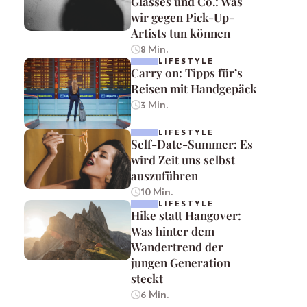
Glasses und Co.: Was
wir gegen Pick-Up-
Artists tun können
8 Min.
LIFESTYLE
Carry on: Tipps für’s
Reisen mit Handgepäck
3 Min.
LIFESTYLE
Self-Date-Summer: Es
wird Zeit uns selbst
auszuführen
10 Min.
LIFESTYLE
Hike statt Hangover:
Was hinter dem
Wandertrend der
jungen Generation
steckt
6 Min.