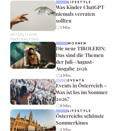
LIFESTYLE
Was Kinder ChatGPT
niemals verraten
sollten
1 Min.
ENTGELTLICHE
EINSCHALTUNG
WOHNEN
Die neue TIROLERIN:
Das sind die Themen
der Juli-/August-
Ausgabe 2026
2 Min.
EVENTS
Events in Österreich –
Was ist los im Sommer
2026?
9 Min.
LIFESTYLE
Österreichs schönste
Sommerkinos
2 Min.