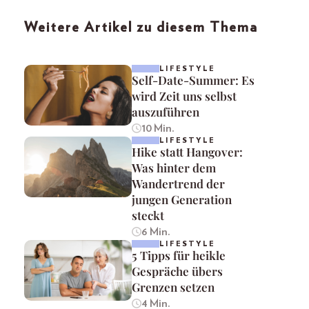
Weitere Artikel zu diesem Thema
LIFESTYLE
Self-Date-Summer: Es
wird Zeit uns selbst
auszuführen
10 Min.
LIFESTYLE
Hike statt Hangover:
Was hinter dem
Wandertrend der
jungen Generation
steckt
6 Min.
LIFESTYLE
5 Tipps für heikle
Gespräche übers
Grenzen setzen
4 Min.