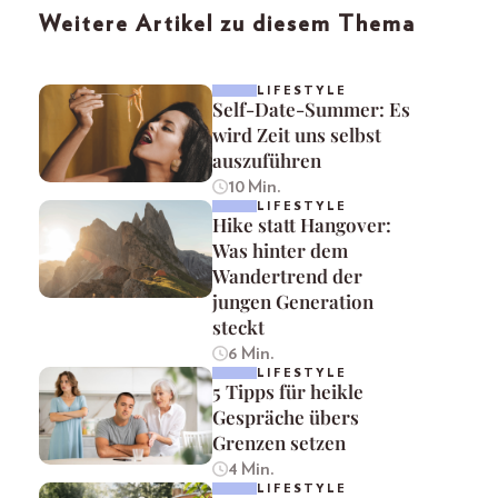
Weitere Artikel zu diesem Thema
LIFESTYLE
Self-Date-Summer: Es
wird Zeit uns selbst
auszuführen
10 Min.
LIFESTYLE
Hike statt Hangover:
Was hinter dem
Wandertrend der
jungen Generation
steckt
6 Min.
LIFESTYLE
5 Tipps für heikle
Gespräche übers
Grenzen setzen
4 Min.
LIFESTYLE