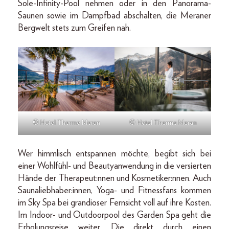
Sole-Infinity-Pool nehmen oder in den Panorama-
Saunen sowie im Dampfbad abschalten, die Meraner
Bergwelt stets zum Greifen nah.
© Hotel Therme Meran
© Hotel Therme Meran
Wer himmlisch entspannen möchte, begibt sich bei
einer Wohlfühl- und Beautyanwendung in die versierten
Hände der Therapeut:nnen und Kosmetiker:nnen. Auch
Saunaliebhaber:innen, Yoga- und Fitnessfans kommen
im Sky Spa bei grandioser Fernsicht voll auf ihre Kosten.
Im Indoor- und Outdoorpool des Garden Spa geht die
Erholungsreise weiter. Die direkt durch einen