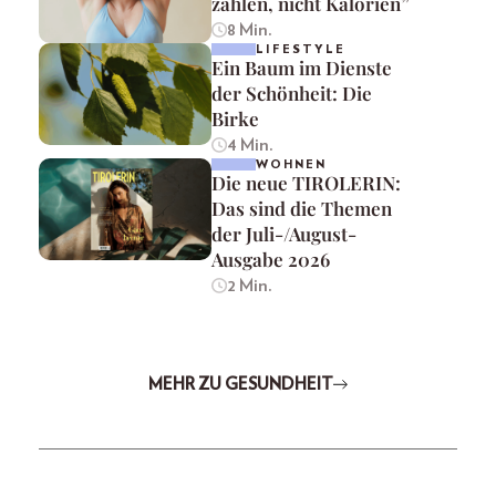
zählen, nicht Kalorien”
8 Min.
LIFESTYLE
Ein Baum im Dienste
der Schönheit: Die
Birke
4 Min.
WOHNEN
Die neue TIROLERIN:
Das sind die Themen
der Juli-/August-
Ausgabe 2026
2 Min.
MEHR ZU GESUNDHEIT