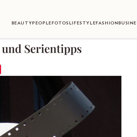
BEAUTY
PEOPLE
FOTOS
LIFESTYLE
FASHION
BUSINE
 und Serientipps