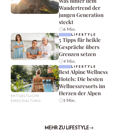
Was hinter dem
Wandertrend der
jungen Generation
steckt
6 Min.
LIFESTYLE
5 Tipps für heikle
Gespräche übers
Grenzen setzen
4 Min.
LIFESTYLE
Best Alpine Wellness
Hotels: Die besten
Wellnessresorts im
Herzen der Alpen
ENTGELTLICHE
3 Min.
EINSCHALTUNG
MEHR ZU LIFESTYLE