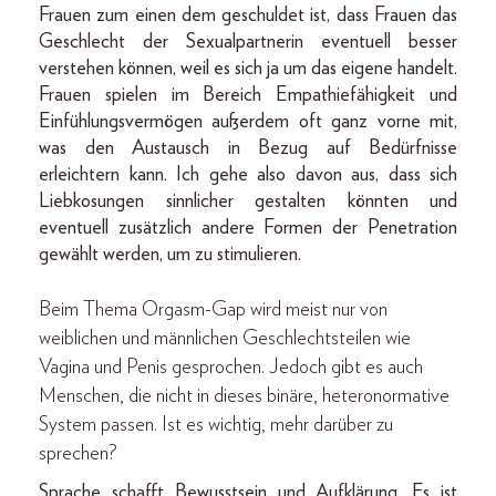
Frauen zum einen dem geschuldet ist, dass Frauen das
Geschlecht der Sexualpartnerin eventuell besser
verstehen können, weil es sich ja um das eigene handelt.
Frauen spielen im Bereich Empathiefähigkeit und
Einfühlungsvermögen außerdem oft ganz vorne mit,
was den Austausch in Bezug auf Bedürfnisse
erleichtern kann. Ich gehe also davon aus, dass sich
Liebkosungen sinnlicher gestalten könnten und
eventuell zusätzlich andere Formen der Penetration
gewählt werden, um zu stimulieren.
Beim Thema Orgasm-Gap wird meist nur von
weiblichen und männlichen Geschlechtsteilen wie
Vagina und Penis gesprochen. Jedoch gibt es auch
Menschen, die nicht in dieses binäre, heteronormative
System passen. Ist es wichtig, mehr darüber zu
sprechen?
Sprache schafft Bewusstsein und Aufklärung. Es ist