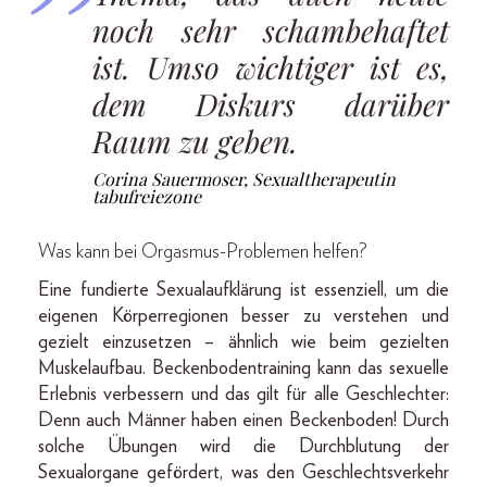
noch sehr schambehaftet
ist. Umso wichtiger ist es,
dem Diskurs darüber
Raum zu geben.
Corina Sauermoser, Sexualtherapeutin
tabufreiezone
Was kann bei Orgasmus-Problemen helfen?
Eine fundierte Sexualaufklärung ist essenziell, um die
eigenen Körperregionen besser zu verstehen und
gezielt einzusetzen – ähnlich wie beim gezielten
Muskelaufbau. Beckenbodentraining kann das sexuelle
Erlebnis verbessern und das gilt für alle Geschlechter:
Denn auch Männer haben einen Beckenboden! Durch
solche Übungen wird die Durchblutung der
Sexualorgane gefördert, was den Geschlechtsverkehr