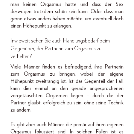
man keinen Orgasmus hatte und dass der Sex
deswegen trotzdem schön sein kann. Oder dass man
gerne etwas anders haben möchte, um eventuell doch
einen Höhepunkt zu erlangen.
Inwieweit sehen Sie auch Handlungsbedarf beim
Gegenüber, der Partnerin zum Orgasmus zu
verhelfen?
Viele Männer finden es befriedigend, ihre Partnerin
zum Orgasmus zu bringen, wobei der eigene
Höhepunkt zweitrangig ist. Ist das Gegenteil der Fall,
kann dies einmal an den gerade angesprochenen
vorgetäuschten Orgasmen liegen – durch die der
Partner glaubt, erfolgreich zu sein, ohne seine Technik
zu ändern.
Es gibt aber auch Männer, die primär auf ihren eigenen
Orgasmus fokussiert sind. In solchen Fällen ist es