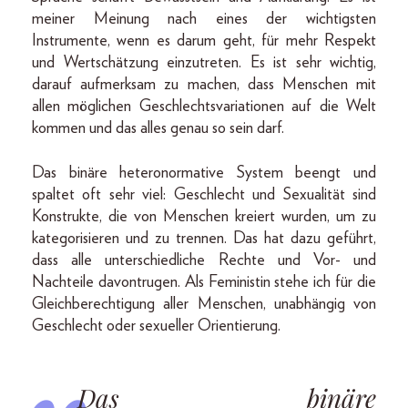
meiner Meinung nach eines der wichtigsten
Instrumente, wenn es darum geht, für mehr Respekt
und Wertschätzung einzutreten. Es ist sehr wichtig,
darauf aufmerksam zu machen, dass Menschen mit
allen möglichen Geschlechtsvariationen auf die Welt
kommen und das alles genau so sein darf.
Das binäre heteronormative System beengt und
spaltet oft sehr viel: Geschlecht und Sexualität sind
Konstrukte, die von Menschen kreiert wurden, um zu
kategorisieren und zu trennen. Das hat dazu geführt,
dass alle unterschiedliche Rechte und Vor- und
Nachteile davontrugen. Als Feministin stehe ich für die
Gleichberechtigung aller Menschen, unabhängig von
Geschlecht oder sexueller Orientierung.
Das binäre