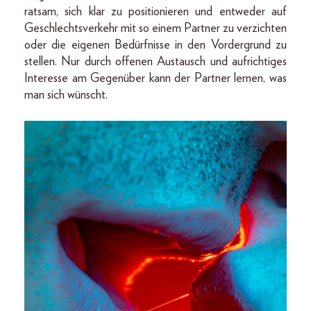
ratsam, sich klar zu positionieren und entweder auf
Geschlechtsverkehr mit so einem Partner zu verzichten
oder die eigenen Bedürfnisse in den Vordergrund zu
stellen. Nur durch offenen Austausch und aufrichtiges
Interesse am Gegenüber kann der Partner lernen, was
man sich wünscht.