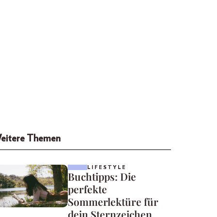
eitere Themen
LIFESTYLE
Buchtipps: Die
perfekte
Sommerlektüre für
dein Sternzeichen