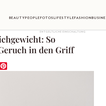
BEAUTY
PEOPLE
FOTOS
LIFESTYLE
FASHION
BUSINE
ENTGELTLICHE EINSCHALTUNG
ichgewicht: So
eruch in den Griff