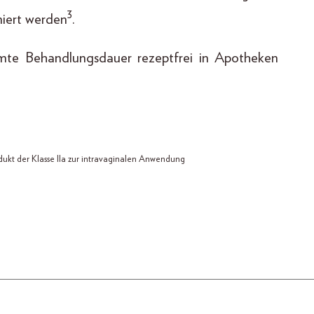
3
miert werden
.
amte Behandlungsdauer rezeptfrei in Apotheken
ukt der Klasse IIa zur intravaginalen Anwendung