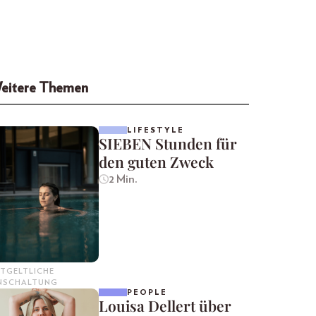
eitere Themen
LIFESTYLE
SIEBEN Stunden für
den guten Zweck
2 Min.
TGELTLICHE
INSCHALTUNG
PEOPLE
Louisa Dellert über