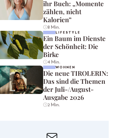
ihr Buch: „Momente
zählen, nicht
Kalorien”
8 Min.
LIFESTYLE
Ein Baum im Dienste
der Schönheit: Die
Birke
4 Min.
WOHNEN
Die neue TIROLERIN:
Das sind die Themen
der Juli-/August-
Ausgabe 2026
2 Min.